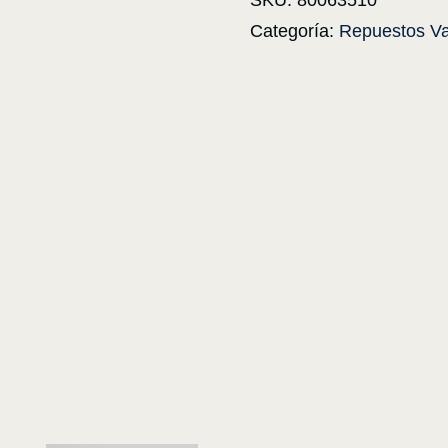
SKU:
80063510
Categoría:
Repuestos Va